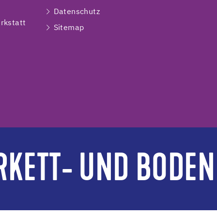
e
Datenschutz
rkstatt
Sitemap
RKETT- UND BODEN