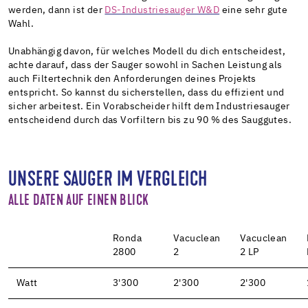
werden, dann ist der
DS-Industriesauger W&D
eine sehr gute
Wahl.
Unabhängig davon, für welches Modell du dich entscheidest,
achte darauf, dass der Sauger sowohl in Sachen Leistung als
auch Filtertechnik den Anforderungen deines Projekts
entspricht. So kannst du sicherstellen, dass du effizient und
sicher arbeitest. Ein Vorabscheider hilft dem Industriesauger
entscheidend durch das Vorfiltern bis zu 90 % des Sauggutes.
UNSERE SAUGER IM VERGLEICH
ALLE DATEN AUF EINEN BLICK
Ronda
Vacuclean
Vacuclean
2800
2
2 LP
Watt
3'300
2'300
2'300