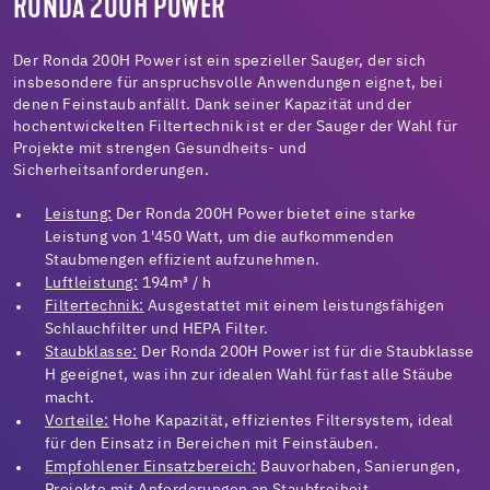
RONDA 200H POWER
Der Ronda 200H Power ist ein spezieller Sauger, der sich
insbesondere für anspruchsvolle Anwendungen eignet, bei
denen Feinstaub anfällt. Dank seiner Kapazität und der
hochentwickelten Filtertechnik ist er der Sauger der Wahl für
Projekte mit strengen Gesundheits- und
Sicherheitsanforderungen.
Leistung:
Der Ronda 200H Power bietet eine starke
Leistung von 1'450 Watt, um die aufkommenden
Staubmengen effizient aufzunehmen.
Luftleistung:
194m³ / h
Filtertechnik:
Ausgestattet mit einem leistungsfähigen
Schlauchfilter und HEPA Filter.
Staubklasse:
Der Ronda 200H Power ist für die Staubklasse
H geeignet, was ihn zur idealen Wahl für fast alle Stäube
macht.
Vorteile:
Hohe Kapazität, effizientes Filtersystem, ideal
für den Einsatz in Bereichen mit Feinstäuben.
Empfohlener Einsatzbereich:
Bauvorhaben, Sanierungen,