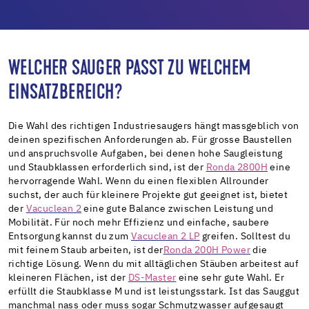
WELCHER SAUGER PASST ZU WELCHEM
EINSATZBEREICH?
Die Wahl des richtigen Industriesaugers hängt massgeblich von
deinen spezifischen Anforderungen ab. Für grosse Baustellen
und anspruchsvolle Aufgaben, bei denen hohe Saugleistung
und Staubklassen erforderlich sind, ist der
Ronda 2800H
eine
hervorragende Wahl. Wenn du einen flexiblen Allrounder
suchst, der auch für kleinere Projekte gut geeignet ist, bietet
der
Vacuclean 2
eine gute Balance zwischen Leistung und
Mobilität. Für noch mehr Effizienz und einfache, saubere
Entsorgung kannst du zum
Vacuclean 2 LP
greifen. Solltest du
mit feinem Staub arbeiten, ist der
Ronda 200H Power
die
richtige Lösung. Wenn du mit alltäglichen Stäuben arbeitest auf
kleineren Flächen, ist der
DS-Master
eine sehr gute Wahl. Er
erfüllt die Staubklasse M und ist leistungsstark. Ist das Sauggut
manchmal nass oder muss sogar Schmutzwasser aufgesaugt