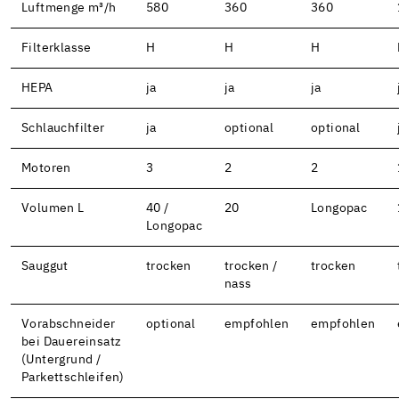
Luftmenge m³/h
580
360
360
Filterklasse
H
H
H
HEPA
ja
ja
ja
Schlauchfilter
ja
optional
optional
Motoren
3
2
2
Volumen L
40 /
20
Longopac
Longopac
Sauggut
trocken
trocken /
trocken
nass
Vorabschneider
optional
empfohlen
empfohlen
bei Dauereinsatz
(Untergrund /
Parkettschleifen)