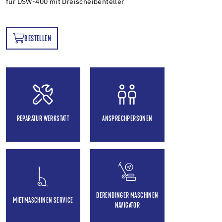
für DSW-400 mit Dreischeibenteller
BESTELLEN
EN
REPARATUR WERKSTATT
ANSPRECHPERSONEN
DERENDINGER MASCHINEN
MIETMASCHINEN SERVICE
NAVIGATOR