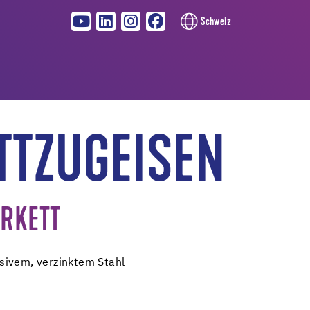
Schweiz
TTZUGEISEN
ARKETT
sivem, verzinktem Stahl