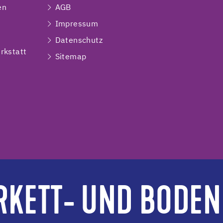
en
AGB
Impressum
e
Datenschutz
rkstatt
Sitemap
RKETT- UND BODEN