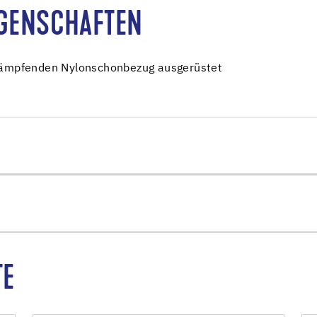
IGENSCHAFTEN
gdämpfenden Nylonschonbezug ausgerüstet
TE